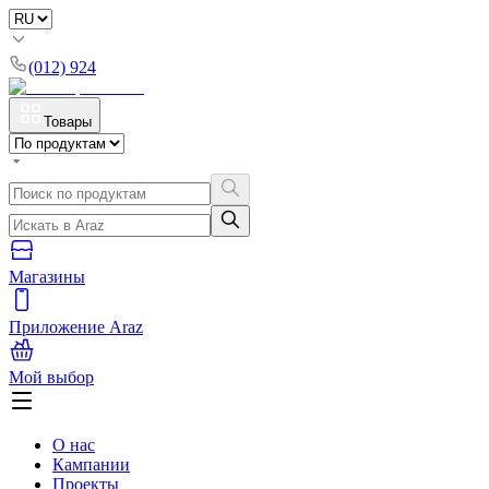
(012) 924
Товары
Магазины
Приложение Araz
Мой выбор
О нас
Кампании
Проекты