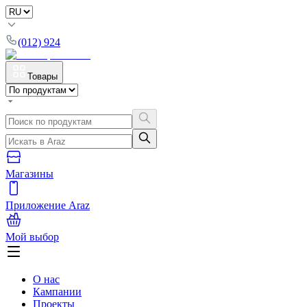
(012) 924
Товары
Магазины
Приложение Araz
Мой выбор
О нас
Кампании
Проекты