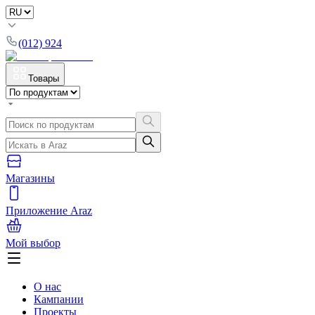
(012) 924
Товары
Магазины
Приложение Araz
Мой выбор
О нас
Кампании
Проекты