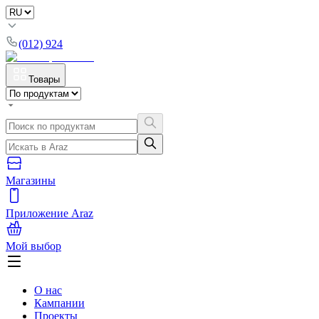
(012) 924
Товары
Магазины
Приложение Araz
Мой выбор
О нас
Кампании
Проекты