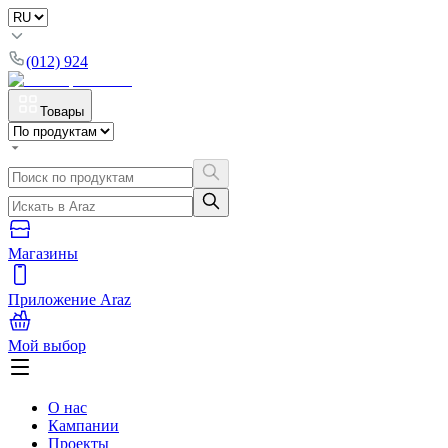
(012) 924
Товары
Магазины
Приложение Araz
Мой выбор
О нас
Кампании
Проекты