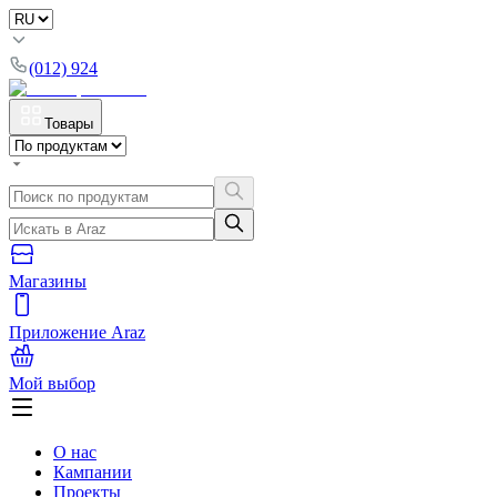
(012) 924
Товары
Магазины
Приложение Araz
Мой выбор
О нас
Кампании
Проекты