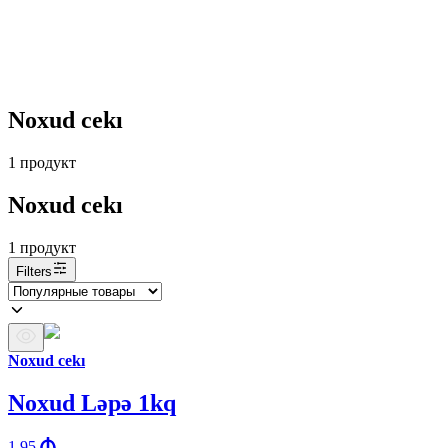
Noxud cekı
1
продукт
Noxud cekı
1
продукт
Filters
Noxud cekı
Noxud Ləpə 1kq
1.95