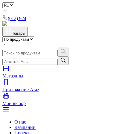
(012) 924
Товары
Магазины
Приложение Araz
Мой выбор
О нас
Кампании
Проекты