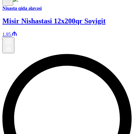
Nişasta qida əlavəsi
Misir Nishastasi 12x200qr Soyigit
1.95