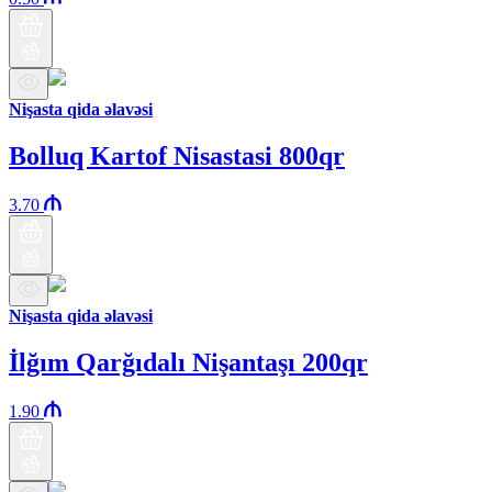
Nişasta qida əlavəsi
Bolluq Kartof Nisastasi 800qr
3.70
Nişasta qida əlavəsi
İlğım Qarğıdalı Nişantaşı 200qr
1.90