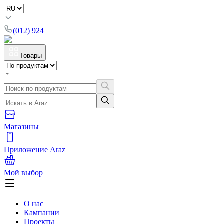
(012) 924
Товары
Магазины
Приложение Araz
Мой выбор
О нас
Кампании
Проекты