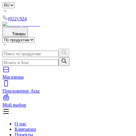
(012) 924
Товары
Магазины
Приложение Araz
Мой выбор
О нас
Кампании
Проекты