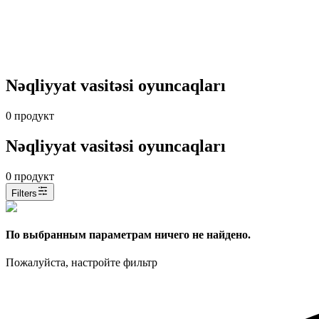
Nəqliyyat vasitəsi oyuncaqları
0
продукт
Nəqliyyat vasitəsi oyuncaqları
0
продукт
Filters
По выбранным параметрам ничего не найдено.
Пожалуйста, настройте фильтр