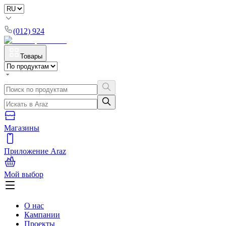
(012) 924
Товары
Магазины
Приложение Araz
Мой выбор
О нас
Кампании
Проекты