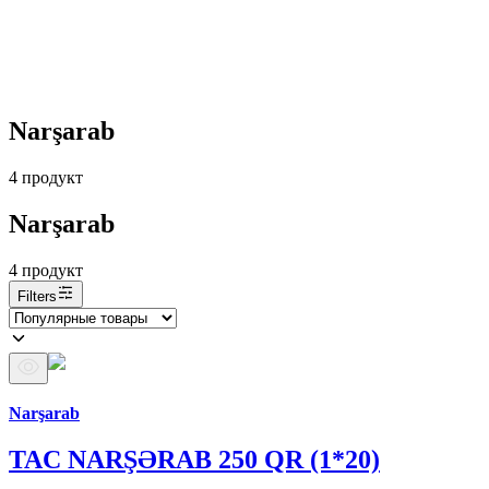
Narşarab
4
продукт
Narşarab
4
продукт
Filters
Бренд Араз
Narşarab
TAC NARŞƏRAB 250 QR (1*20)