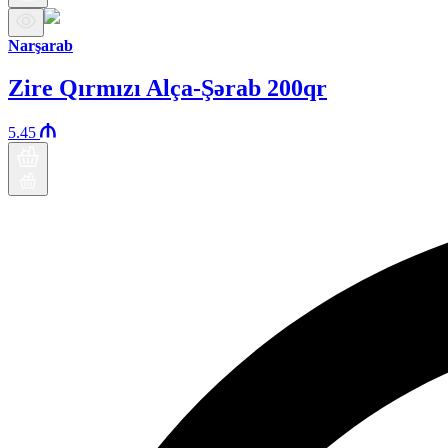
Narşarab
Zire Qırmızı Alça-Şərab 200qr
5.45