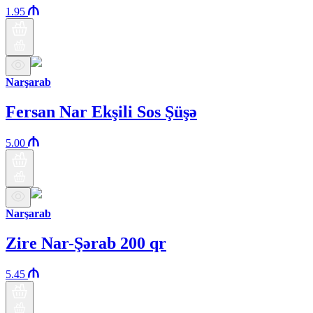
1.95
Narşarab
Fersan Nar Ekşili Sos Şüşə
5.00
Narşarab
Zire Nar-Şərab 200 qr
5.45