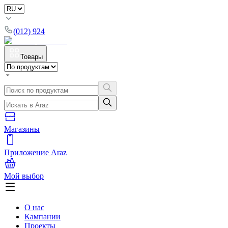
(012) 924
Товары
Магазины
Приложение Araz
Мой выбор
О нас
Кампании
Проекты