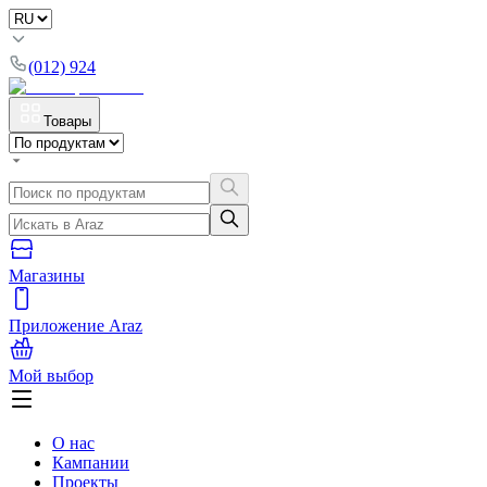
(012) 924
Товары
Магазины
Приложение Araz
Мой выбор
О нас
Кампании
Проекты