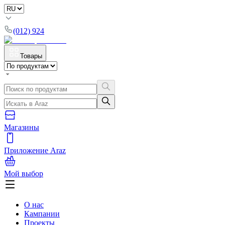
(012) 924
Товары
Магазины
Приложение Araz
Мой выбор
О нас
Кампании
Проекты