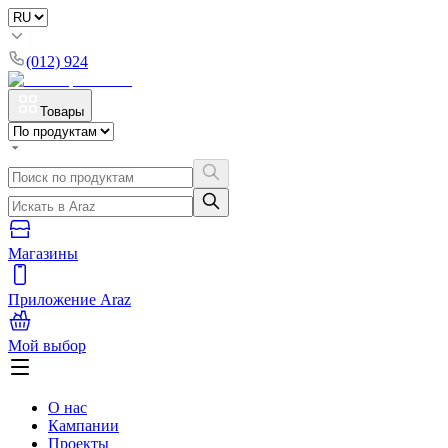
(012) 924
Товары
Магазины
Приложение Araz
Мой выбор
О нас
Кампании
Проекты