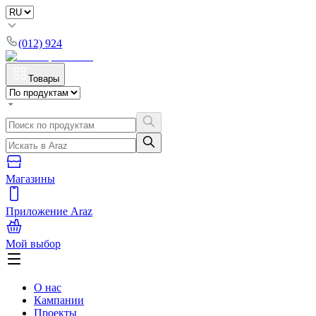
(012) 924
Товары
Магазины
Приложение Araz
Мой выбор
О нас
Кампании
Проекты