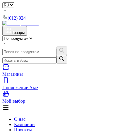
(012) 924
Товары
Магазины
Приложение Araz
Мой выбор
О нас
Кампании
Проекты