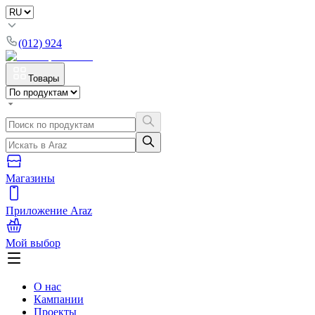
(012) 924
Товары
Магазины
Приложение Araz
Мой выбор
О нас
Кампании
Проекты