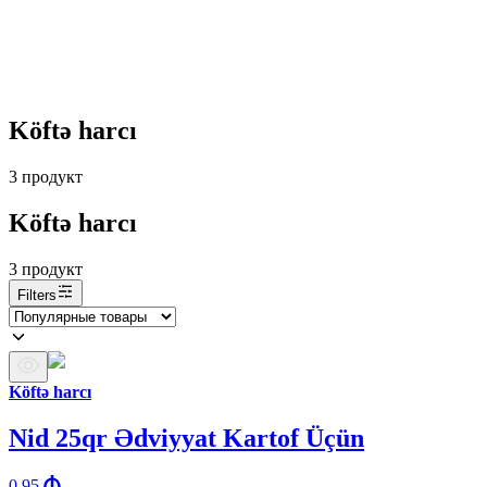
Köftə harcı
3
продукт
Köftə harcı
3
продукт
Filters
Köftə harcı
Nid 25qr Ədviyyat Kartof Üçün
0.95