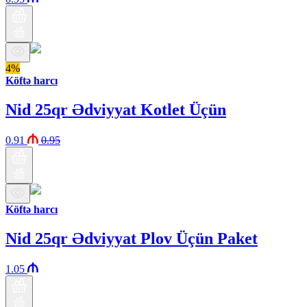
4%
Köftə harcı
Nid 25qr Ədviyyat Kotlet Üçün
0.91
0.95
Köftə harcı
Nid 25qr Ədviyyat Plov Üçün Paket
1.05