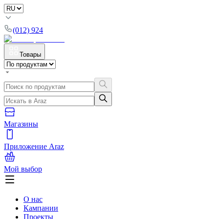
(012) 924
Товары
Магазины
Приложение Araz
Мой выбор
О нас
Кампании
Проекты