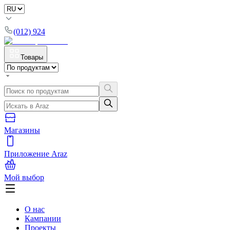
(012) 924
Товары
Магазины
Приложение Araz
Мой выбор
О нас
Кампании
Проекты