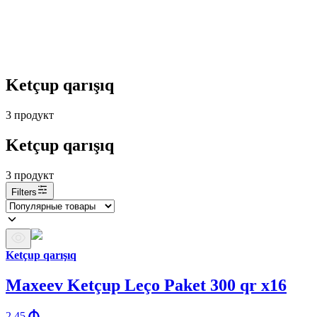
Ketçup qarışıq
3
продукт
Ketçup qarışıq
3
продукт
Filters
Ketçup qarışıq
Maxeev Ketçup Leço Paket 300 qr x16
2.45