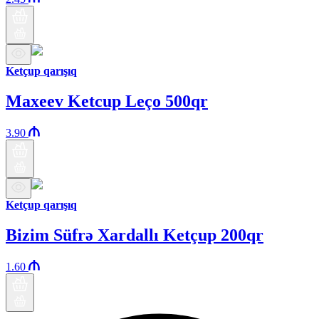
Ketçup qarışıq
Maxeev Ketcup Leço 500qr
3.90
Ketçup qarışıq
Bizim Süfrə Xardallı Ketçup 200qr
1.60