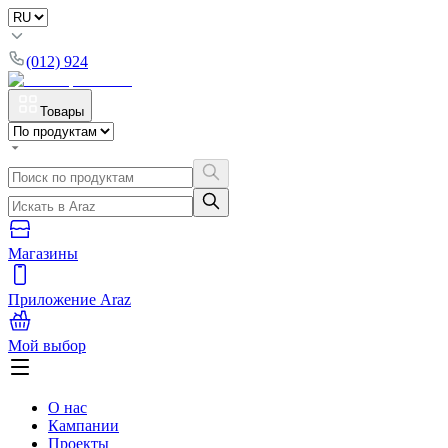
(012) 924
Товары
Магазины
Приложение Araz
Мой выбор
О нас
Кампании
Проекты