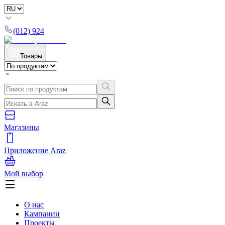
(012) 924
Товары
Магазины
Приложение Araz
Мой выбор
О нас
Кампании
Проекты