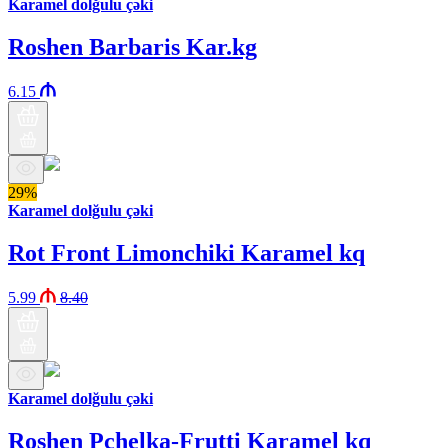
Karamel dolğulu çəki
Roshen Barbaris Kar.kg
6.15
29%
Karamel dolğulu çəki
Rot Front Limonchiki Karamel kq
5.99
8.40
Karamel dolğulu çəki
Roshen Pchelka-Frutti Karamel kq