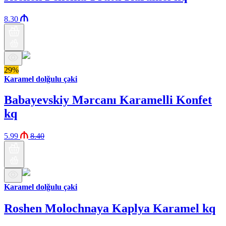
8.30
29%
Karamel dolğulu çəki
Babayevskiy Mərcanı Karamelli Konfet
kq
5.99
8.40
Karamel dolğulu çəki
Roshen Molochnaya Kaplya Karamel kq