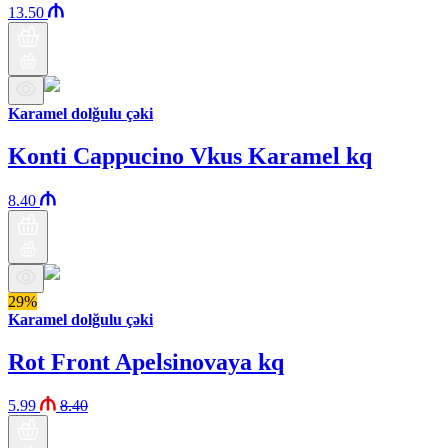
13.50
Karamel dolğulu çəki
Konti Cappucino Vkus Karamel kq
8.40
29%
Karamel dolğulu çəki
Rot Front Apelsinovaya kq
5.99
8.40