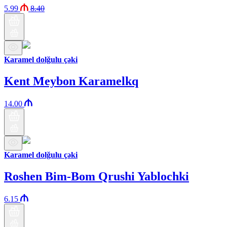
5.99
8.40
Karamel dolğulu çəki
Kent Meybon Karamelkq
14.00
Karamel dolğulu çəki
Roshen Bim-Bom Qrushi Yablochki
6.15