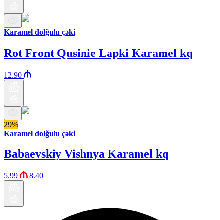
Karamel dolğulu çəki
Rot Front Qusinie Lapki Karamel kq
12.90
29%
Karamel dolğulu çəki
Babaevskiy Vishnya Karamel kq
5.99
8.40