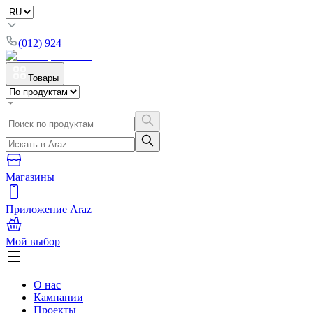
(012) 924
Товары
Магазины
Приложение Araz
Мой выбор
О нас
Кампании
Проекты