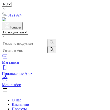
(012) 924
Товары
Магазины
Приложение Araz
Мой выбор
О нас
Кампании
Проекты