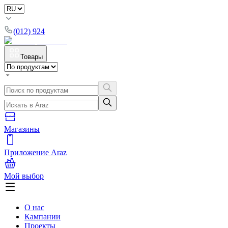
(012) 924
Товары
Магазины
Приложение Araz
Мой выбор
О нас
Кампании
Проекты