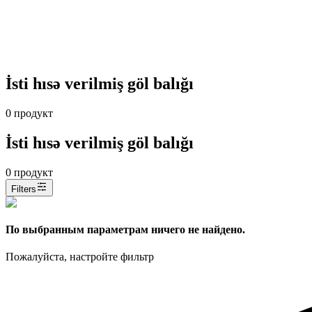
İsti hısə verilmiş göl balığı
0
продукт
İsti hısə verilmiş göl balığı
0
продукт
Filters
По выбранным параметрам ничего не найдено.
Пожалуйста, настройте фильтр