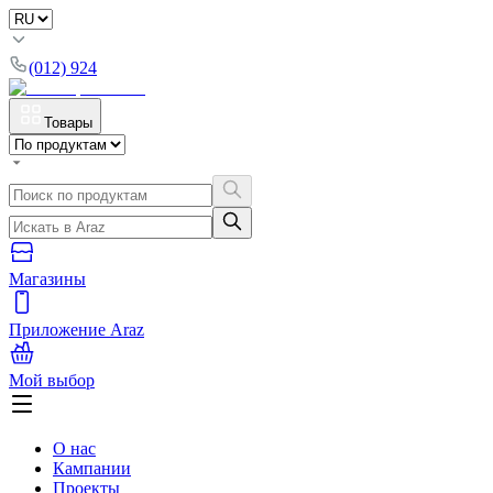
(012) 924
Товары
Магазины
Приложение Araz
Мой выбор
О нас
Кампании
Проекты