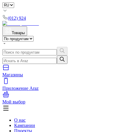
(012) 924
Товары
Магазины
Приложение Araz
Мой выбор
О нас
Кампании
Проекты