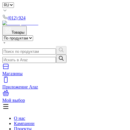
(012) 924
Товары
Магазины
Приложение Araz
Мой выбор
О нас
Кампании
Проекты