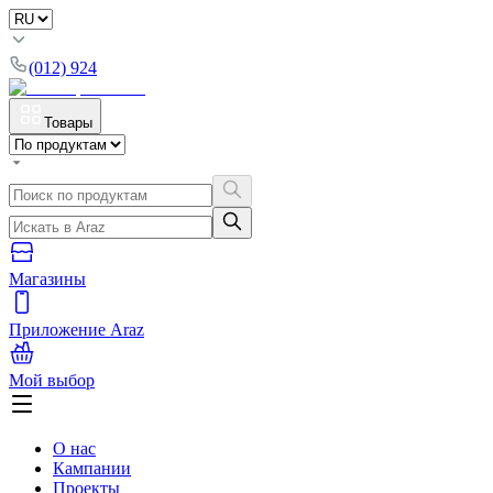
(012) 924
Товары
Магазины
Приложение Araz
Мой выбор
О нас
Кампании
Проекты