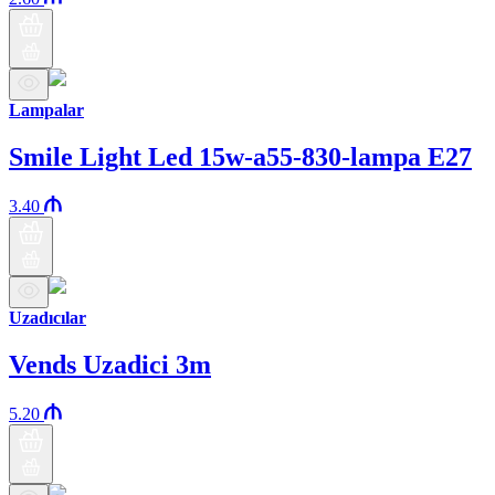
Lampalar
Smile Light Led 15w-a55-830-lampa E27
3.40
Uzadıcılar
Vends Uzadici 3m
5.20