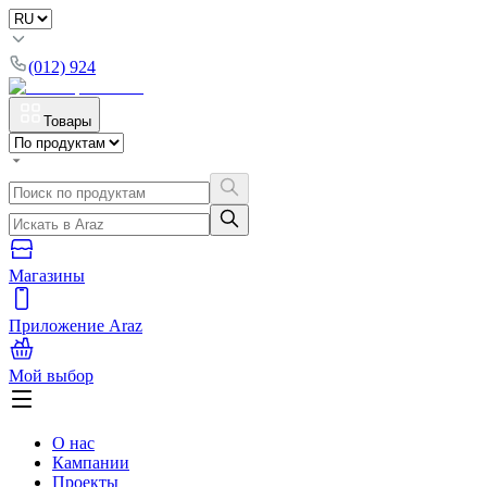
(012) 924
Товары
Магазины
Приложение Araz
Мой выбор
О нас
Кампании
Проекты