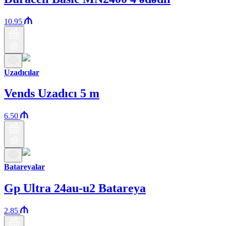
10.95
Uzadıcılar
Vends Uzadıcı 5 m
6.50
Batareyalar
Gp Ultra 24au-u2 Batareya
2.85