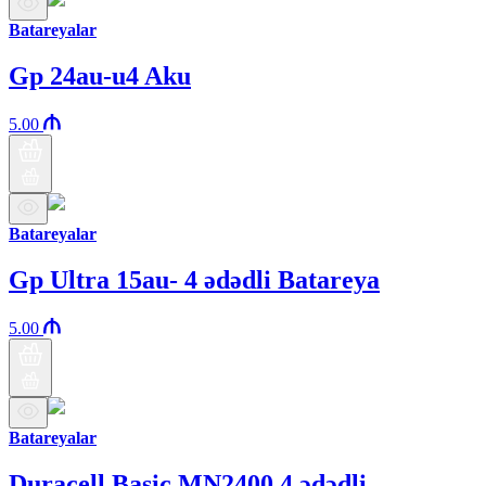
Batareyalar
Gp 24au-u4 Aku
5.00
Batareyalar
Gp Ultra 15au- 4 ədədli Batareya
5.00
Batareyalar
Duracell Basic MN2400 4 ədədli