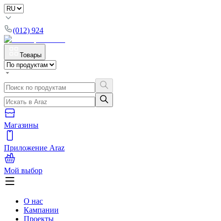
(012) 924
Товары
Магазины
Приложение Araz
Мой выбор
О нас
Кампании
Проекты