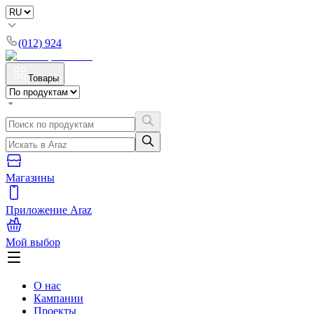
(012) 924
Товары
Магазины
Приложение Araz
Мой выбор
О нас
Кампании
Проекты