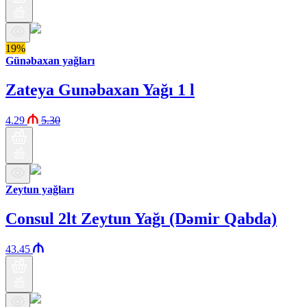
19%
Günəbaxan yağları
Zateya Gunəbaxan Yağı 1 l
4.29
5.30
Zeytun yağları
Consul 2lt Zeytun Yağı (Dəmir Qabda)
43.45