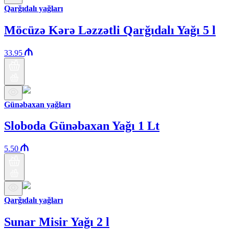
Qarğıdalı yağları
Möcüzə Kərə Ləzzətli Qarğıdalı Yağı 5 l
33.95
Günəbaxan yağları
Sloboda Günəbaxan Yağı 1 Lt
5.50
Qarğıdalı yağları
Sunar Misir Yağı 2 l