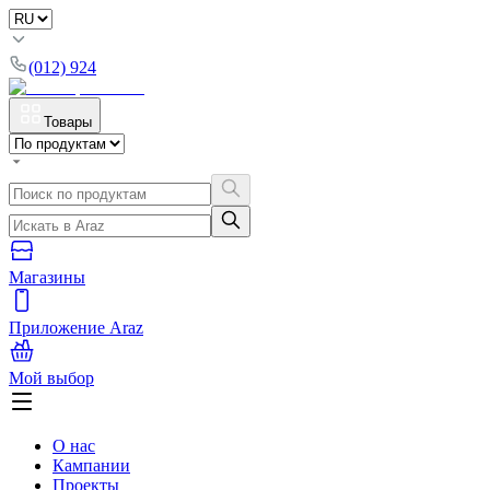
(012) 924
Товары
Магазины
Приложение Araz
Мой выбор
О нас
Кампании
Проекты