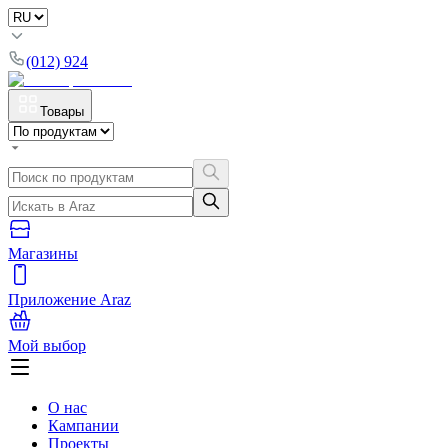
(012) 924
Товары
Магазины
Приложение Araz
Мой выбор
О нас
Кампании
Проекты