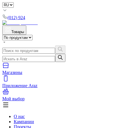
(012) 924
Товары
Магазины
Приложение Araz
Мой выбор
О нас
Кампании
Проекты