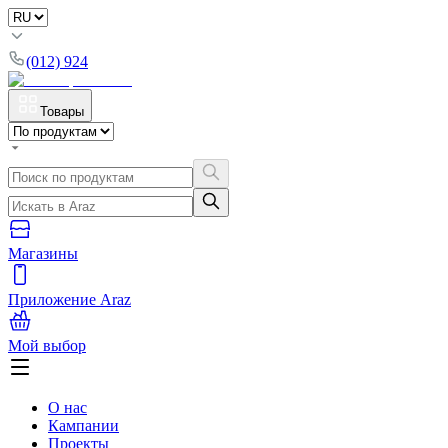
(012) 924
Товары
Магазины
Приложение Araz
Мой выбор
О нас
Кампании
Проекты