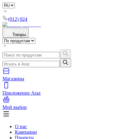
(012) 924
Товары
Магазины
Приложение Araz
Мой выбор
О нас
Кампании
Проекты