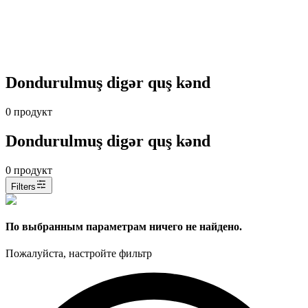
Dondurulmuş digər quş kənd
0
продукт
Dondurulmuş digər quş kənd
0
продукт
Filters
По выбранным параметрам ничего не найдено.
Пожалуйста, настройте фильтр