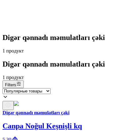
Digər qənnadı məmulatları çəki
1
продукт
Digər qənnadı məmulatları çəki
1
продукт
Filters
Digər qənnadı məmulatları çəki
Canpa Noğul Keşnişli kq
5.30