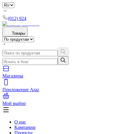
(012) 924
Товары
Магазины
Приложение Araz
Мой выбор
О нас
Кампании
Проекты