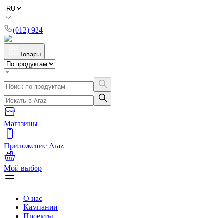
(012) 924
Товары
Магазины
Приложение Araz
Мой выбор
О нас
Кампании
Проекты