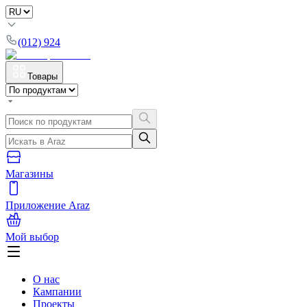
(012) 924
Товары
Магазины
Приложение Araz
Мой выбор
О нас
Кампании
Проекты