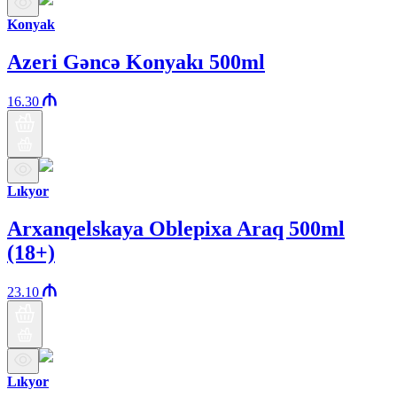
Konyak
Azeri Gəncə Konyakı 500ml
16.30
Lıkyor
Arxanqelskaya Oblepixa Araq 500ml
(18+)
23.10
Lıkyor