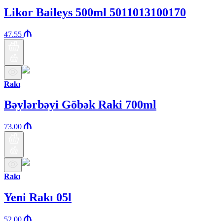
Likor Baileys 500ml 5011013100170
47.55
Rakı
Bəylərbəyi Göbək Raki 700ml
73.00
Rakı
Yeni Rakı 05l
52.00