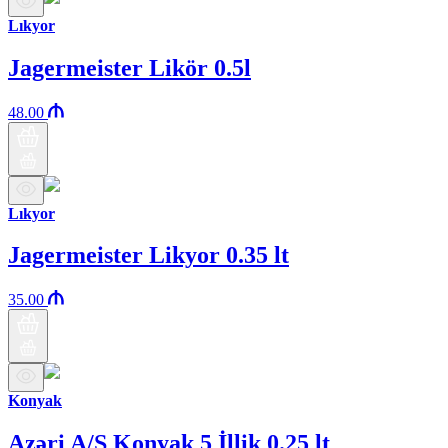
Lıkyor
Jagermeister Likör 0.5l
48.00
Lıkyor
Jagermeister Likyor 0.35 lt
35.00
Konyak
Azəri A/S Konyak 5 İllik 0.25 lt