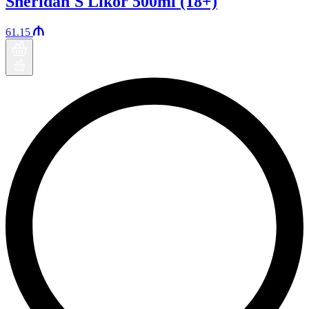
Sheridan'S Likör 500ml (18+)
61.15