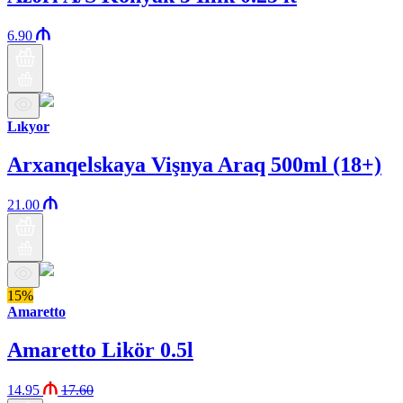
6.90
Lıkyor
Arxanqelskaya Vişnya Araq 500ml (18+)
21.00
15%
Amaretto
Amaretto Likör 0.5l
14.95
17.60