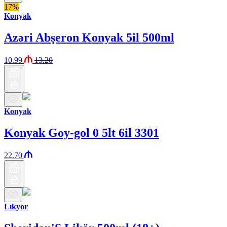
17%
Konyak
Azəri Abşeron Konyak 5il 500ml
10.99
13.20
Konyak
Konyak Goy-gol 0 5lt 6il 3301
22.70
Lıkyor