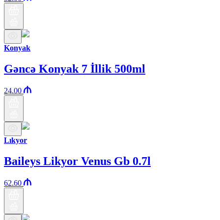
Konyak
Gəncə Konyak 7 İllik 500ml
24.00
Lıkyor
Baileys Likyor Venus Gb 0.7l
62.60