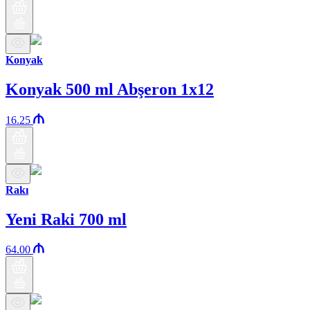
Konyak
Konyak 500 ml Abşeron 1x12
16.25
Rakı
Yeni Raki 700 ml
64.00