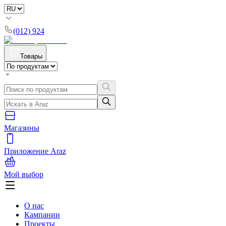
(012) 924
Товары
Магазины
Приложение Araz
Мой выбор
О нас
Кампании
Проекты