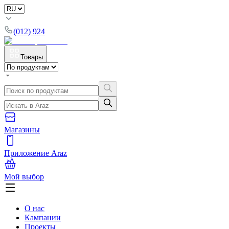
(012) 924
Товары
Магазины
Приложение Araz
Мой выбор
О нас
Кампании
Проекты