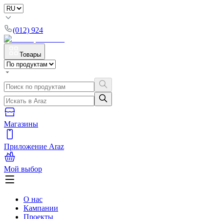
(012) 924
Товары
Магазины
Приложение Araz
Мой выбор
О нас
Кампании
Проекты