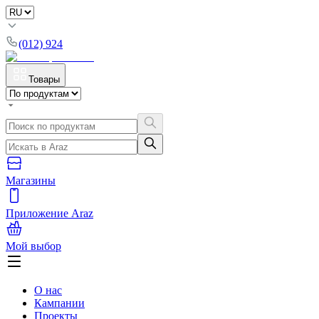
(012) 924
Товары
Магазины
Приложение Araz
Мой выбор
О нас
Кампании
Проекты