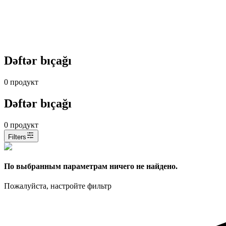
Dəftər bıçağı
0
продукт
Dəftər bıçağı
0
продукт
Filters
По выбранным параметрам ничего не найдено.
Пожалуйста, настройте фильтр