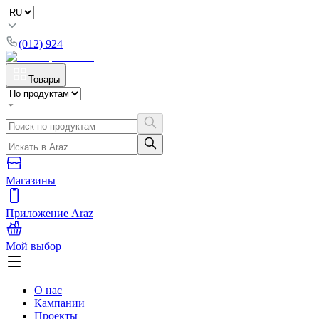
(012) 924
Товары
Магазины
Приложение Araz
Мой выбор
О нас
Кампании
Проекты