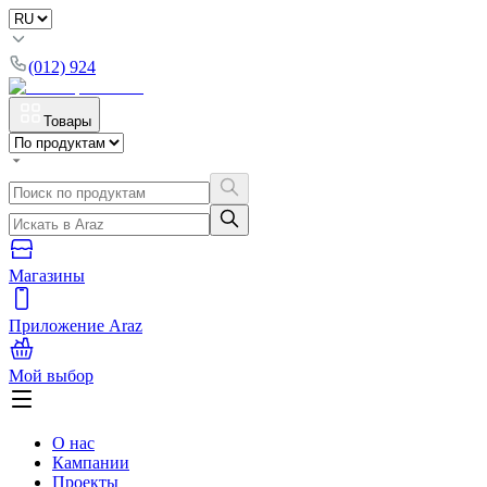
(012) 924
Товары
Магазины
Приложение Araz
Мой выбор
О нас
Кампании
Проекты