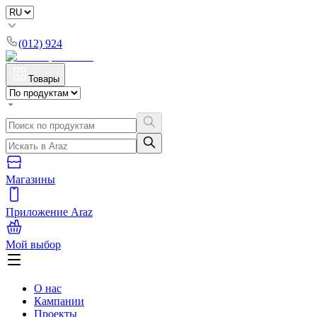
(012) 924
Товары
Магазины
Приложение Araz
Мой выбор
О нас
Кампании
Проекты