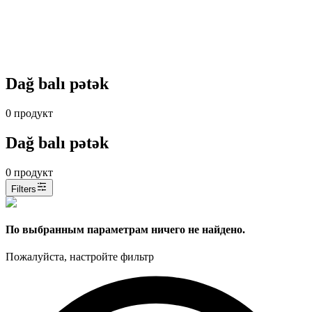
Dağ balı pətək
0
продукт
Dağ balı pətək
0
продукт
Filters
По выбранным параметрам ничего не найдено.
Пожалуйста, настройте фильтр