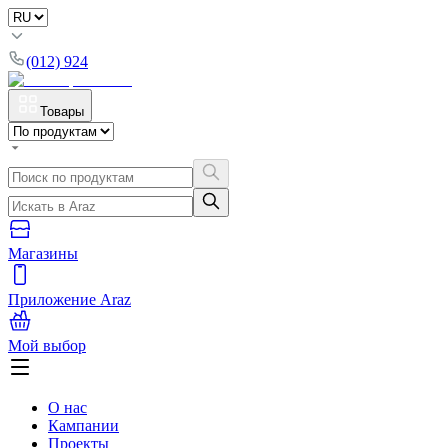
(012) 924
Товары
Магазины
Приложение Araz
Мой выбор
О нас
Кампании
Проекты