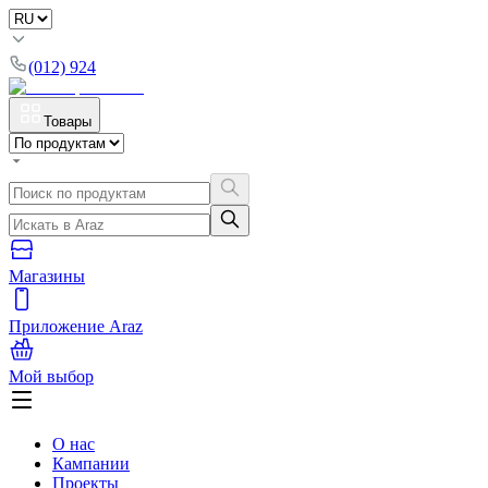
(012) 924
Товары
Магазины
Приложение Araz
Мой выбор
О нас
Кампании
Проекты