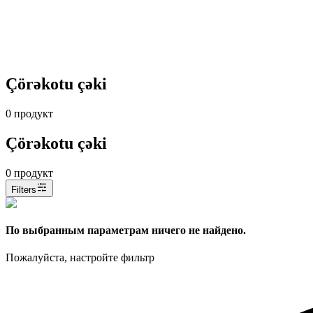
Çörəkotu çəki
0
продукт
Çörəkotu çəki
0
продукт
Filters
По выбранным параметрам ничего не найдено.
Пожалуйста, настройте фильтр