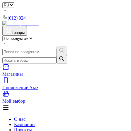
(012) 924
Товары
Магазины
Приложение Araz
Мой выбор
О нас
Кампании
Проекты